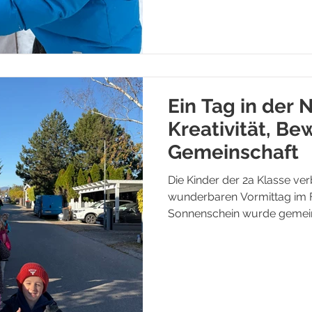
Ein Tag in der 
Kreativität, B
Gemeinschaft
Die Kinder der 2a Klasse ve
wunderbaren Vormittag im F
Sonnenschein wurde gemein
kreativ gearbeitet. Ein beso
Legen von Naturmandalas : M
und Blumen entstanden kunst
Fantasie und das Gespür fü
anregten. Davor konnten die