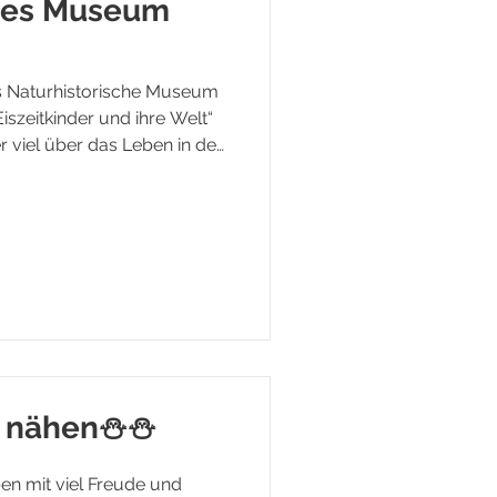
ches Museum
s Naturhistorische Museum
szeitkinder und ihre Welt“
er viel über das Leben in der
nde Fundstücke entdecken.
ch Zeit, das Museum selbst
ressanter und lehrreicher
nähen⛄️⛄️
ben mit viel Freude und