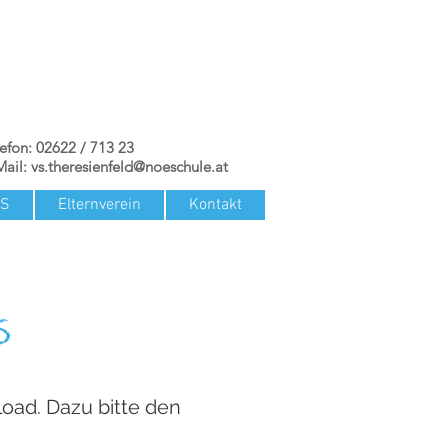
lefon: 02622 / 713 23
Mail:
vs.theresienfeld@noeschule.at
TS
Elternverein
Kontakt
s
oad. Dazu bitte den
.