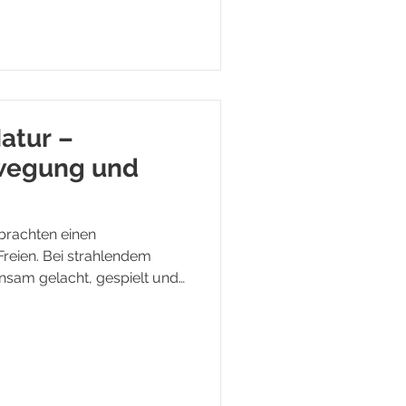
Natur –
ewegung und
rbrachten einen
reien. Bei strahlendem
sam gelacht, gespielt und
nderes Highlight war das
it Blättern, Steinen, Zapfen
volle Muster, die die
r Formen und Farben
 Kinder ihr Gehör beim