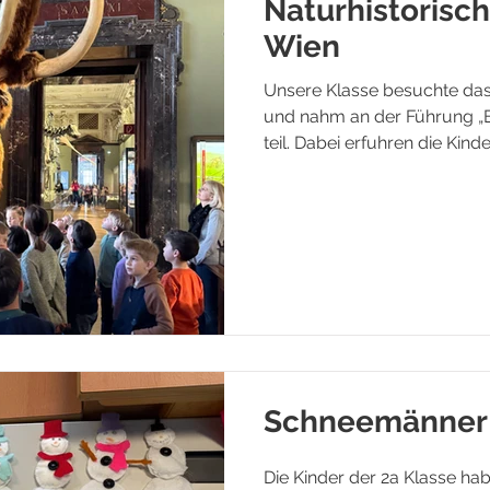
Naturhistoris
Wien
Unsere Klasse besuchte da
und nahm an der Führung „Ei
teil. Dabei erfuhren die Kind
Eiszeit und konnten spanne
Anschließend hatten wir no
zu erkunden. Es war ein inte
Ausflug!
Schneemänner 
Die Kinder der 2a Klasse ha