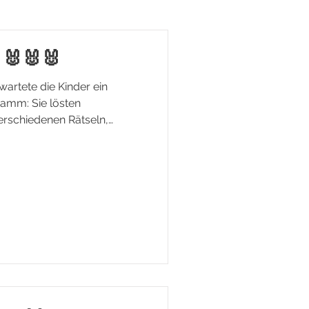
 🐰🐰🐰
wartete die Kinder ein
amm: Sie lösten
erschiedenen Rätseln,
ewegten sich beim Tanzen.
ts sorgte für spannende
 aus Lernen, Spielen und
ßen Spaß und förderte
iten.