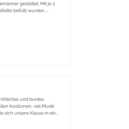
emänner gestaltet. Mit je 2
 Watte befüllt wurden ,
res sind ganz individuelle
fröhliches und buntes
ollen Kostümen, viel Musik
 sich unsere Klasse in eine
Gemeinsam wurde gelacht,
nvergesslicher Tag für alle