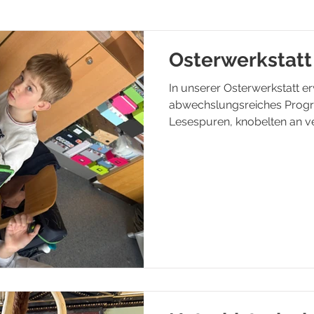
Osterwerkstatt
In unserer Osterwerkstatt er
abwechslungsreiches Progr
Lesespuren, knobelten an v
spielten Würfelspiele und b
Auch der Einsatz von Table
Lernmomente. Die Mischung
Bewegung machte allen gro
gleichzeitig wichtige Fähigke