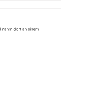
wurden
nd nahm dort an einem
ssum
Datenschutz