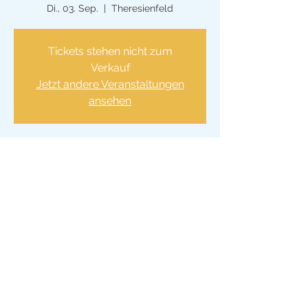
Di., 03. Sep.
  |  
Theresienfeld
Tickets stehen nicht zum
Verkauf
Jetzt andere Veranstaltungen
ansehen
Zeit & Ort
03. Sep. 2024, 17:30 – 19:30
Theresienfeld, Roseggerstraße 6, 2604
Theresienfeld, Österreich
© 2026 VS Theresienfeld
Impressum
Datenschut