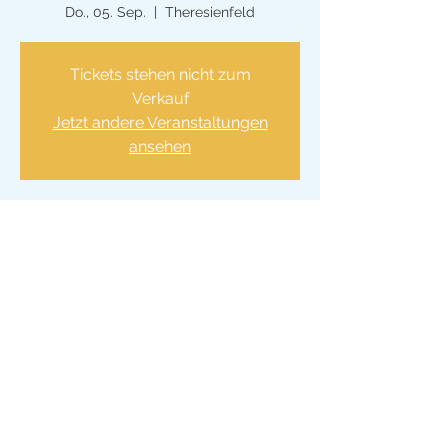
Do., 05. Sep.
  |  
Theresienfeld
Tickets stehen nicht zum
Verkauf
Jetzt andere Veranstaltungen
ansehen
Zeit & Ort
05. Sep. 2024, 18:00 – 20:00
Theresienfeld, Roseggerstraße 6, 2604
Theresienfeld, Österreich
© 2026 VS Theresienfeld
Impressum
Datenschut