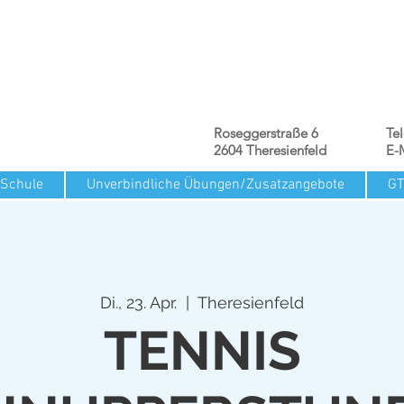
Roseggerstraße 6
Te
2604 Theresienfeld
E-
 Schule
Unverbindliche Übungen/Zusatzangebote
G
Di., 23. Apr.
  |  
Theresienfeld
TENNIS