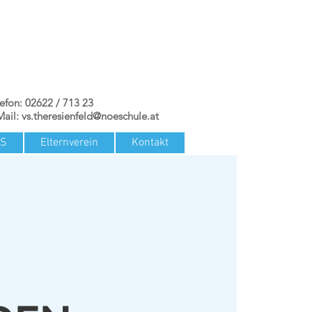
lefon: 02622 / 713 23
Mail:
vs.theresienfeld@noeschule.at
TS
Elternverein
Kontakt