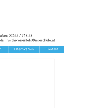
lefon: 02622 / 713 23
Mail:
vs.theresienfeld@noeschule.at
TS
Elternverein
Kontakt