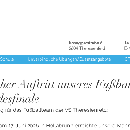
Roseggerstraße 6
Te
2604 Theresienfeld
E-
 Schule
Unverbindliche Übungen/Zusatzangebote
G
cher Auftritt unseres Fußba
esfinale
olg für das Fußballteam der VS Theresienfeld: 
am 17. Juni 2026 in Hollabrunn erreichte unsere Man