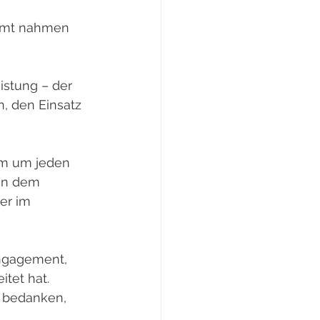
samt nahmen 
stung – der 
, den Einsatz 
am um jeden 
en dem 
er im 
Engagement, 
tet hat. 
n bedanken, 