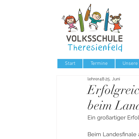
Start
Termine
Unsere
lehrer48
25. Juni
Erfolgrei
beim Land
Ein großartiger Erf
Beim Landesfinale 