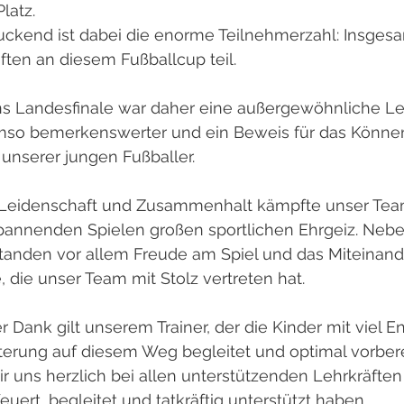
latz. 
ckend ist dabei die enorme Teilnehmerzahl: Insge
ten an diesem Fußballcup teil. 
ns Landesfinale war daher eine außergewöhnliche Lei
 umso bemerkenswerter und ein Beweis für das Können
unserer jungen Fußballer. 
n, Leidenschaft und Zusammenhalt kämpfte unser Te
 spannenden Spielen großen sportlichen Ehrgeiz. Neb
standen vor allem Freude am Spiel und das Miteinand
, die unser Team mit Stolz vertreten hat.
 Dank gilt unserem Trainer, der die Kinder mit viel 
erung auf diesem Weg begleitet und optimal vorberei
 uns herzlich bei allen unterstützenden Lehrkräfte
uert, begleitet und tatkräftig unterstützt haben.