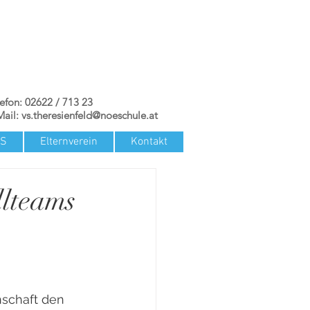
lefon: 02622 / 713 23
Mail:
vs.theresienfeld@noeschule.at
TS
Elternverein
Kontakt
llteams
nschaft den 