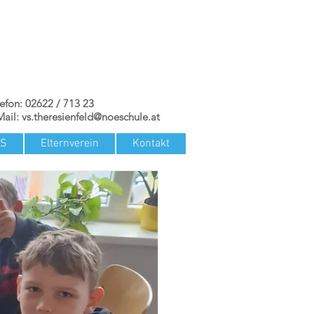
lefon: 02622 / 713 23
Mail:
vs.theresienfeld@noeschule.at
TS
Elternverein
Kontakt