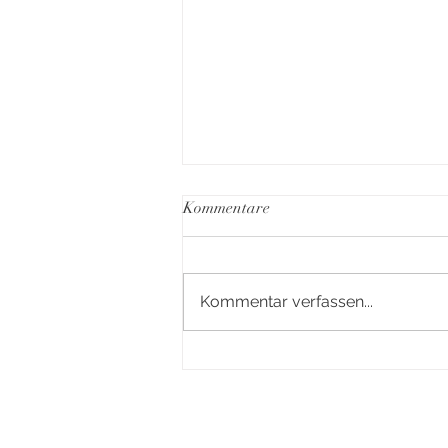
Kommentare
Kommentar verfassen...
Lehrausgang Wiener Neustadt
© 2026 VS Theresienfeld